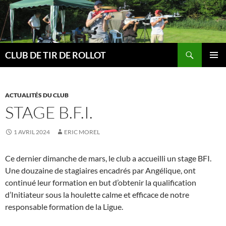
Aller
au
contenu
Recherche
CLUB DE TIR DE ROLLOT
MENU
PRINCI
ACTUALITÉS DU CLUB
STAGE B.F.I.
1 AVRIL 2024
ERIC MOREL
Ce dernier dimanche de mars, le club a accueilli un stage BFI.
Une douzaine de stagiaires encadrés par Angélique, ont
continué leur formation en but d’obtenir la qualification
d’Initiateur sous la houlette calme et efficace de notre
responsable formation de la Ligue.