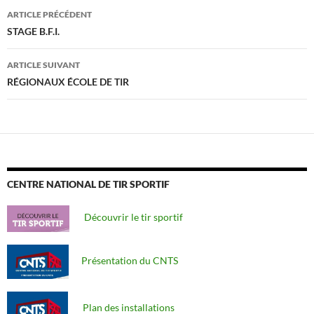
Navigation
ARTICLE PRÉCÉDENT
des
STAGE B.F.I.
articles
ARTICLE SUIVANT
RÉGIONAUX ÉCOLE DE TIR
CENTRE NATIONAL DE TIR SPORTIF
Découvrir le tir sportif
Présentation du CNTS
Plan des installations