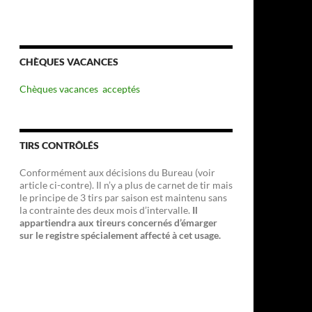
CHÈQUES VACANCES
Chèques vacances acceptés
TIRS CONTRÔLÉS
Conformément aux décisions du Bureau (voir
article ci-contre). Il n’y a plus de carnet de tir mais
le principe de 3 tirs par saison est maintenu sans
la contrainte des deux mois d’intervalle.
Il
appartiendra aux tireurs concernés d’émarger
sur le registre spécialement affecté à cet usage.