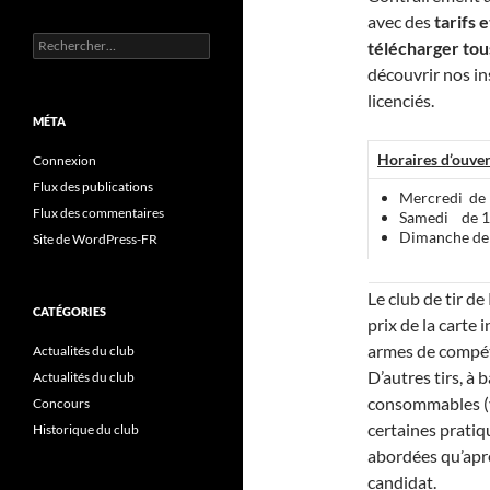
avec des
tarifs 
Rechercher :
télécharger tous
découvrir nos ins
licenciés.
MÉTA
Horaires d’ouver
Connexion
Flux des publications
Mercredi de
Flux des commentaires
Samedi de 1
Dimanche de
Site de WordPress-FR
Le club de tir d
CATÉGORIES
prix de la carte
armes de compét
Actualités du club
D’autres tirs, à 
Actualités du club
consommables 
Concours
certaines pratiq
Historique du club
abordées qu’apr
candidat.