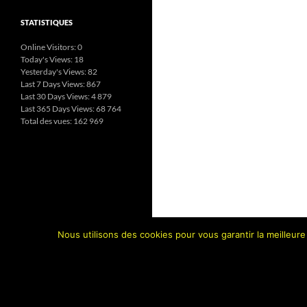
STATISTIQUES
Online Visitors:
0
Today's Views:
18
Yesterday's Views:
82
Last 7 Days Views:
867
Last 30 Days Views:
4 879
Last 365 Days Views:
68 764
Total des vues:
162 969
Nous utilisons des cookies pour vous garantir la meilleure