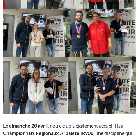
Le
dimanche 20 avril
, notre club a également accueilli les
Championnats Régionaux Arbalète IR900
, une discipline qui