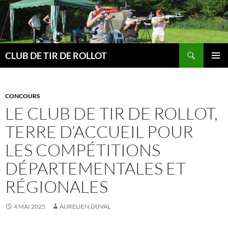
Aller
au
contenu
Recherche
CLUB DE TIR DE ROLLOT
MENU
PRINCI
CONCOURS
LE CLUB DE TIR DE ROLLOT,
TERRE D’ACCUEIL POUR
LES COMPÉTITIONS
DÉPARTEMENTALES ET
RÉGIONALES
4 MAI 2025
AURELIEN.DUVAL