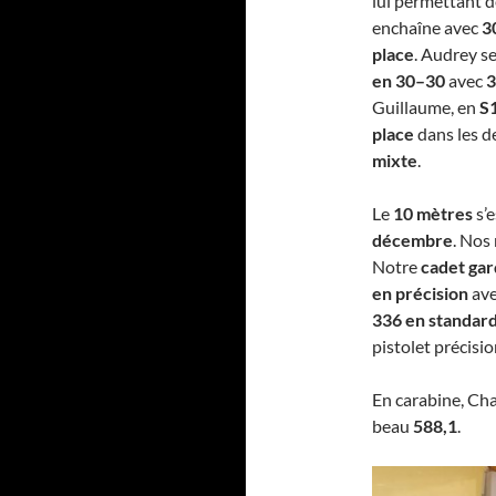
lui permettant d
enchaîne avec
3
place
. Audrey s
en 30–30
avec
3
Guillaume, en
S
place
dans les de
mixte
.
Le
10 mètres
s’e
décembre
. Nos
Notre
cadet gar
en précision
av
336 en standar
pistolet précisi
En carabine, Cha
beau
588,1
.