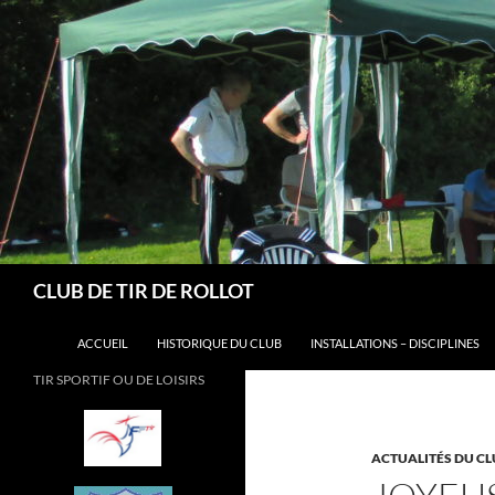
Aller
au
contenu
Recherche
CLUB DE TIR DE ROLLOT
ACCUEIL
HISTORIQUE DU CLUB
INSTALLATIONS – DISCIPLINES
TIR SPORTIF OU DE LOISIRS
ACTUALITÉS DU CL