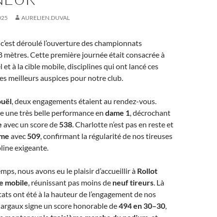
025
AURELIEN.DUVAL
c’est déroulé l’ouverture des championnats
 mètres. Cette première journée était consacrée à
l et à la cible mobile, disciplines qui ont lancé ces
es meilleurs auspices pour notre club.
ouël
, deux engagements étaient au rendez-vous.
e une très belle performance en
dame 1
, décrochant
e
avec un score de
538
. Charlotte n’est pas en reste et
ème
avec
509
, confirmant la régularité de nos tireuses
pline exigeante.
ps, nous avons eu le plaisir d’accueillir à
Rollot
le mobile
, réunissant pas moins de
neuf tireurs
. Là
ltats ont été à la hauteur de l’engagement de nos
argaux signe un score honorable de
494 en 30–30
,