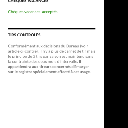
CHÈQUES VACANCES
Chèques vacances acceptés
TIRS CONTRÔLÉS
Conformément aux décisions du Bureau (voir
article ci-contre). Il n’y a plus de carnet de tir mais
le principe de 3 tirs par saison est maintenu sans
la contrainte des deux mois d’intervalle.
Il
appartiendra aux tireurs concernés d’émarger
sur le registre spécialement affecté à cet usage.