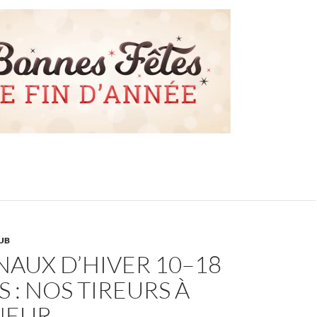
UB
AUX D’HIVER 10–18
 : NOS TIREURS À
NEUR