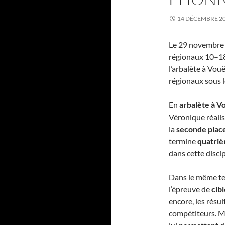
14 DÉCEMBRE 2
Le 29 novembre 
régionaux 10–18
l’arbalète à Vouë
régionaux sous l
En
arbalète à V
Véronique réalis
la
seconde plac
termine
quatri
dans cette disci
Dans le même tem
l’épreuve de
cib
encore, les résu
compétiteurs. M