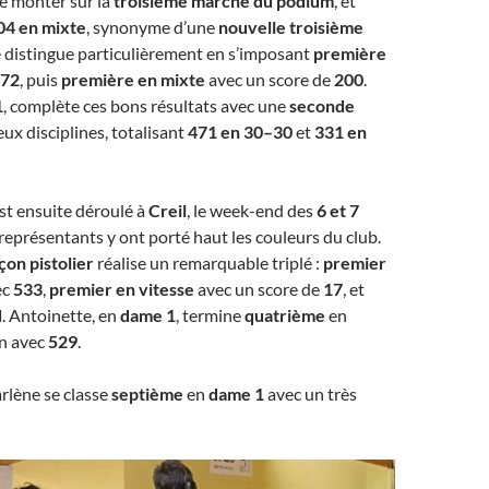
e monter sur la
troisième marche du podium
, et
04 en mixte
, synonyme d’une
nouvelle troisième
e distingue particulièrement en s’imposant
première
72
, puis
première en mixte
avec un score de
200
.
1
, complète ces bons résultats avec une
seconde
ux disciplines, totalisant
471 en 30–30
et
331 en
st ensuite déroulé à
Creil
, le week-end des
6 et 7
 représentants y ont porté haut les couleurs du club.
çon pistolier
réalise un remarquable triplé :
premier
ec
533
,
premier en vitesse
avec un score de
17
, et
d
. Antoinette, en
dame 1
, termine
quatrième
en
on avec
529
.
rlène se classe
septième
en
dame 1
avec un très