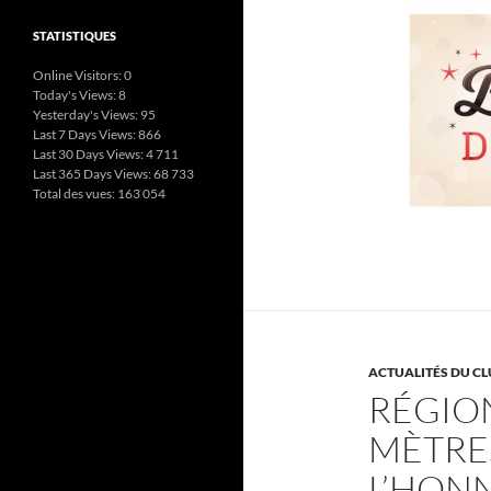
STATISTIQUES
Online Visitors:
0
Today's Views:
8
Yesterday's Views:
95
Last 7 Days Views:
866
Last 30 Days Views:
4 711
Last 365 Days Views:
68 733
Total des vues:
163 054
ACTUALITÉS DU CL
RÉGION
MÈTRES
L’HON