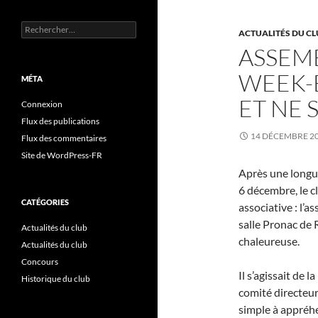
Rechercher :
ACTUALITÉS DU CL
ASSEMB
WEEK-
MÉTA
ET NE 
Connexion
Flux des publications
14 DÉCEMBRE 2
Flux des commentaires
Site de WordPress-FR
Après une longu
6 décembre, le c
CATÉGORIES
associative : l’a
salle Pronac de 
Actualités du club
chaleureuse.
Actualités du club
Concours
Il s’agissait de
Historique du club
comité directeur
simple à appréhe