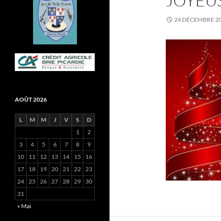
JOYEUS
24 DÉCEMBRE 2
AOÛT 2026
L
M
M
J
V
S
D
1
2
3
4
5
6
7
8
9
10
11
12
13
14
15
16
17
18
19
20
21
22
23
24
25
26
27
28
29
30
31
« Mai