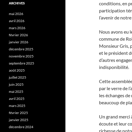
conditions, en p
ARCHIVES
participation té
mai 2026
l’avenir de notre
avril 2026
mars 2026
Nous avons eu le
février 2026
commune de Roll
janvier 2026
Monsieur Gris, p
décembre 2025
et le président 
novembre 2025
d’autres engagem
septembre 2025
indisponibilité.
août 2025
juillet 2025
Cette assemblée 
juin 2025
par le verre de 
mai 2025
les échanges de 
avril 2025
beaucoup de plai
mars 2025
février 2025
Un grand merci à
janvier 2025
écoute et leur c
décembre 2024
richesse de notr